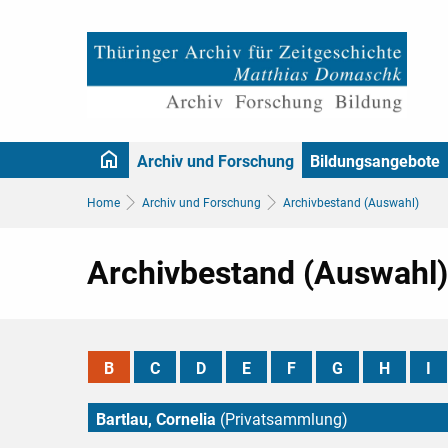
Archiv und Forschung
Bildungsangebote
Home
Archiv und Forschung
Archivbestand (Auswahl)
Archivbestand (Auswahl)
B
C
D
E
F
G
H
I
Bartlau, Cornelia
(Privatsammlung)