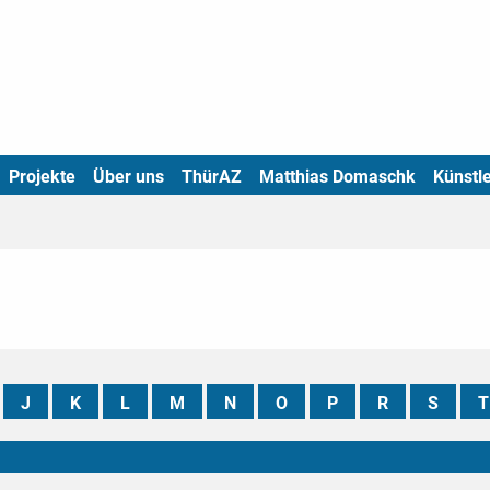
Projekte
Über uns
ThürAZ
Matthias Domaschk
Künstle
J
K
L
M
N
O
P
R
S
T