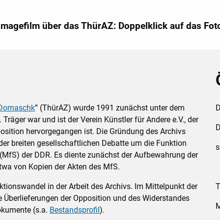
Imagefilm über das ThürAZ: Doppelklick auf das Fot
 Domaschk
” (ThürAZ) wurde 1991 zunächst unter dem
D
ger war und ist der Verein Künstler für Andere e.V., der
D
sition hervorgegangen ist. Die Gründung des Archivs
r breiten gesellschaftlichen Debatte um die Funktion
s
 (MfS) der DDR. Es diente zunächst der Aufbewahrung der
 etwa von Kopien der Akten des MfS.
ktionswandel in der Arbeit des Archivs. Im Mittelpunkt der
T
 Überlieferungen der Opposition und des Widerstandes
M
okumente (s.a.
Bestandsprofil
).